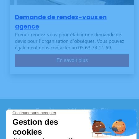
Demande de rendez-vous en
agence
Prenez rendez-vous pour établir une demande de
devis pour l’organisation d’obsèques. Vous pouvez
également nous contacter au 05 63 74 11 69
En savoir plus
Pompes Funèbres Vilotte Et Fils
L’agence Pompes Funèbres Vilotte et fils vous apporte son ass
intervient sur les communes de Sorèze, Revel et Saix et ses a
formules adaptées à toutes les situations sont proposées et s
aux obsèques.