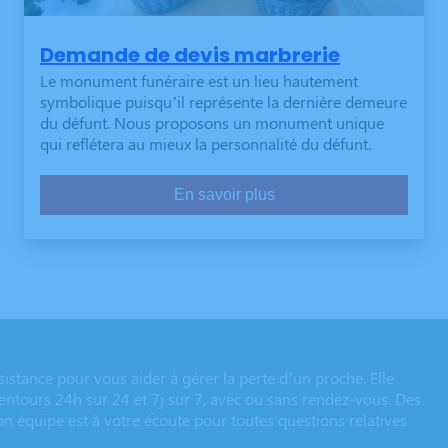
Demande de devis marbrerie
Le monument funéraire est un lieu hautement
symbolique puisqu’il représente la dernière demeure
du défunt. Nous proposons un monument unique
qui reflétera au mieux la personnalité du défunt.
En savoir plus
istance pour vous aider à gérer la perte d’un proche. Elle
lentours 24h sur 24 et 7j sur 7, avec ou sans rendez-vous. Des
on équipe est à votre écoute pour toutes questions relatives