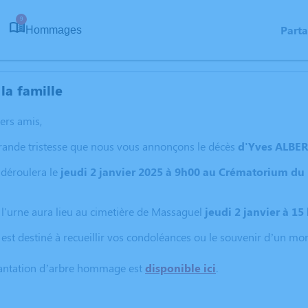
9
Part
Hommages
la famille
hers amis,
grande tristesse que nous vous annonçons le décès
d'Yves ALBE
 déroulera le
jeudi 2 janvier 2025 à 9h00
au Crématorium du 
l'urne aura lieu au cimetière de Massaguel
jeudi 2 janvier à 15
 est destiné à recueillir vos condoléances ou le souvenir d’un m
lantation d’arbre hommage est
disponible ici
.