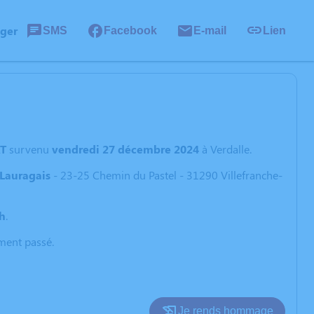
ager
SMS
Facebook
E-mail
Lien
RT
survenu
vendredi 27 décembre 2024
à Verdalle.
Lauragais
- 23-25 Chemin du Pastel - 31290 Villefranche-
 h
.
oment passé.
Je rends hommage