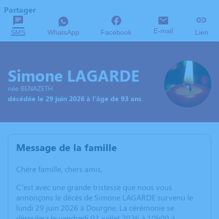
Partager
E-mail
SMS
WhatsApp
Facebook
Lien
Simone LAGARDE
née BENAZETH
décédée le 29 juin 2026 à l'âge de 93 ans
Message de la famille
Chère famille, chers amis,
C’est avec une grande tristesse que nous vous
annonçons le décès de Simone LAGARDE survenu le
lundi 29 juin 2026 à Dourgne. La cérémonie se
déroulera le vendredi 03 juillet 2026 à 10h00 à