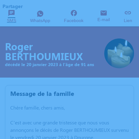
Partager
E-mail
SMS
WhatsApp
Facebook
Lien
Roger
BERTHOUMIEUX
décédé le 20 janvier 2023 à l'âge de 91 ans
Message de la famille
Chère famille, chers amis,
C’est avec une grande tristesse que nous vous
annonçons le décès de Roger BERTHOUMIEUX survenu
le vendredi 20 janvier 2023 à Dourgne.