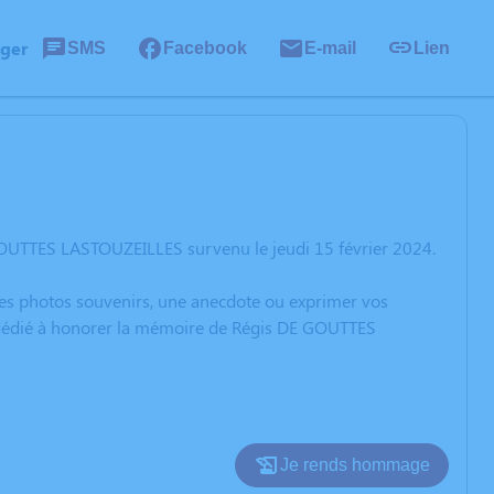
ager
SMS
Facebook
E-mail
Lien
GOUTTES LASTOUZEILLES survenu le jeudi 15 février 2024.
 des photos souvenirs, une anecdote ou exprimer vos
n dédié à honorer la mémoire de Régis DE GOUTTES
Je rends hommage