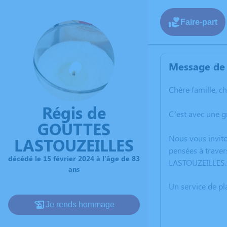
Faire-part
Message de 
Chère famille, c
Régis de
C’est avec une 
GOUTTES
Nous vous invito
LASTOUZEILLES
pensées à traver
décédé le 15 février 2024 à l'âge de 83
LASTOUZEILLES.
ans
Un service de p
Je rends hommage