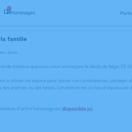
3
Part
Hommages
la famille
hers amis,
grande tristesse que nous vous annonçons le décès de Régis DE 
ns à utiliser cet espace pour laisser vos condoléances, partager
s des poèmes ou des textes. Cet endroit est un lieu d'expressio
lantation d’arbre hommage est
disponible ici
.