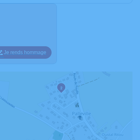
Je rends hommage
2