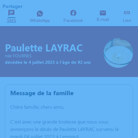
Partager
E-mail
SMS
WhatsApp
Facebook
Lien
Paulette LAYRAC
née FOURNES
décédée le 4 juillet 2023 à l'âge de 92 ans
Message de la famille
Chère famille, chers amis,
C’est avec une grande tristesse que nous vous
annonçons le décès de Paulette LAYRAC survenu le
mardi 04 juillet 2023 à Lempaut.