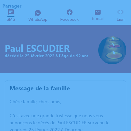
Partager
E-mail
SMS
WhatsApp
Facebook
Lien
Paul ESCUDIER
décédé le 25 février 2022 à l'âge de 92 ans
Message de la famille
Chère famille, chers amis,
C’est avec une grande tristesse que nous vous
annonçons le décès de Paul ESCUDIER survenu le
vendredi 25 février 2022 à Dourgne.