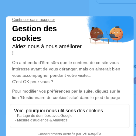
Déroulé de
Le jeudi 0
Église Sain