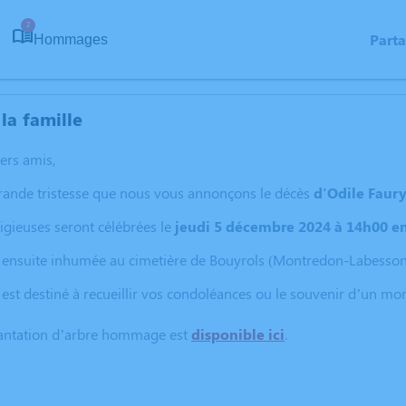
2
Part
Hommages
la famille
hers amis,
grande tristesse que nous vous annonçons le décès
d'Odile Faur
igieuses seront célébrées le
jeudi 5 décembre 2024 à 14h00 en 
a ensuite inhumée au cimetière de Bouyrols (Montredon-Labesson
 est destiné à recueillir vos condoléances ou le souvenir d’un m
lantation d’arbre hommage est
disponible ici
.