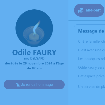
Faire-part
Message de 
Chère famille, c
Odile FAURY
C'est avec une 
née DELGARD
Les obsèques rel
décédée le 29 novembre 2024 à l'âge
Odile Faury ser
de 87 ans
Cet espace privé
Je rends hommage
Un service de p