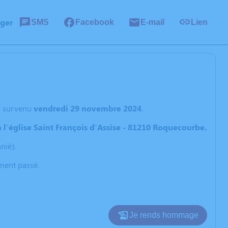
ager
SMS
Facebook
E-mail
Lien
y
survenu
vendredi 29 novembre 2024
.
l'église Saint François d'Assise - 81210 Roquecourbe.
nié).
oment passé.
Je rends hommage