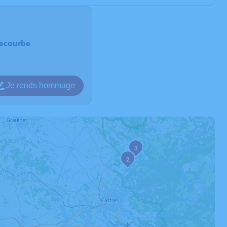
uecourbe
Je rends hommage
3
2