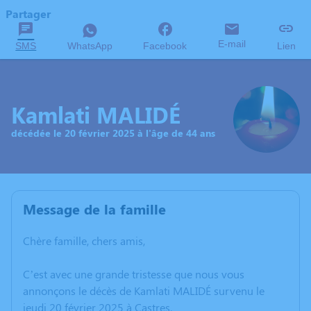
Partager
E-mail
SMS
WhatsApp
Facebook
Lien
Kamlati MALIDÉ
décédée le 20 février 2025 à l'âge de 44 ans
Message de la famille
Chère famille, chers amis,
C’est avec une grande tristesse que nous vous
annonçons le décès de Kamlati MALIDÉ survenu le
jeudi 20 février 2025 à Castres.