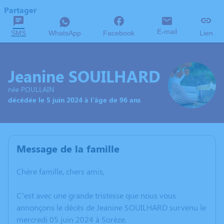
Partager
E-mail
SMS
WhatsApp
Facebook
Lien
Jeanine SOUILHARD
née POULLAIN
décédée le 5 juin 2024 à l'âge de 96 ans
Message de la famille
Chère famille, chers amis,
C’est avec une grande tristesse que nous vous
annonçons le décès de Jeanine SOUILHARD survenu le
mercredi 05 juin 2024 à Sorèze.