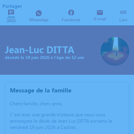
Partager
E-mail
SMS
WhatsApp
Facebook
Lien
Jean-Luc DITTA
décédé le 19 juin 2026 à l'âge de 52 ans
Message de la famille
Chère famille, chers amis,
C’est avec une grande tristesse que nous vous
annonçons le décès de Jean-Luc DITTA survenu le
vendredi 19 juin 2026 à Castres.