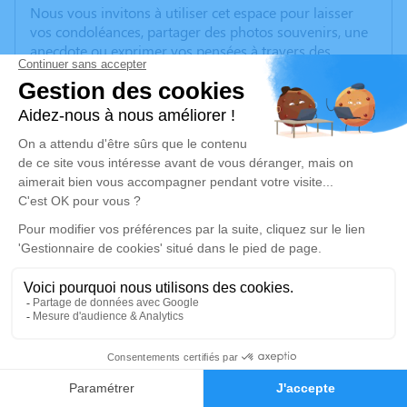
Nous vous invitons à utiliser cet espace pour laisser
vos condoléances, partager des photos souvenirs, une
anecdote ou exprimer vos pensées à travers des
poèmes ou des textes. Cet endroit est un lieu
d'expression dédié à honorer la mémoire de Jean-Luc
DITTA.
Je rends hommage
Crémation
mardi 23 juin 2026 à 09h30
Crématorium de Sémalens
2 Graboulas
81570 Sémalens
39
Je rends hommage
Faire-part
Hommages
Déroulé des obsèques