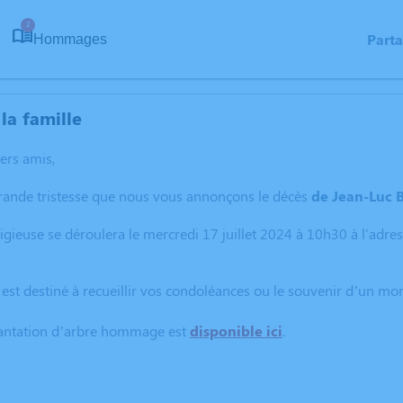
2
Part
Hommages
la famille
hers amis,
grande tristesse que nous vous annonçons le décès
de Jean-Luc B
igieuse se déroulera le mercredi 17 juillet 2024 à 10h30 à l'adr
 est destiné à recueillir vos condoléances ou le souvenir d’un m
lantation d’arbre hommage est
disponible ici
.