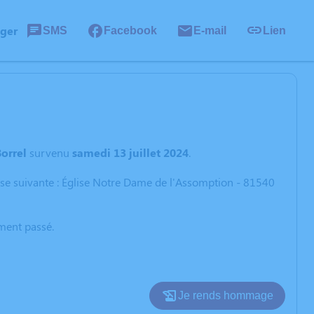
ager
SMS
Facebook
E-mail
Lien
orrel
survenu
samedi 13 juillet 2024
.
esse suivante : Église Notre Dame de l'Assomption - 81540
oment passé.
Je rends hommage