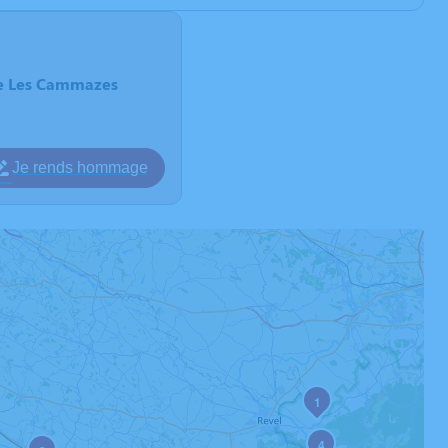
de Les Cammazes
Je rends hommage
1
2
4