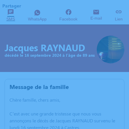
Partager
E-mail
SMS
WhatsApp
Facebook
Lien
Jacques RAYNAUD
décédé le 16 septembre 2024 à l'âge de 89 ans
Message de la famille
Chère famille, chers amis,
C’est avec une grande tristesse que nous vous
annonçons le décès de Jacques RAYNAUD survenu le
lundi 16 septembre 2024 à Castres.