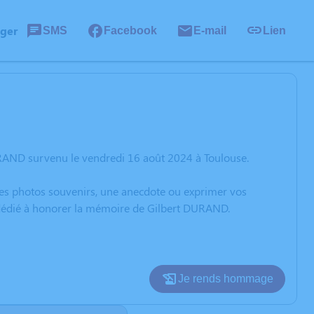
ager
SMS
Facebook
E-mail
Lien
URAND survenu le vendredi 16 août 2024 à Toulouse.
 des photos souvenirs, une anecdote ou exprimer vos
n dédié à honorer la mémoire de Gilbert DURAND.
Je rends hommage