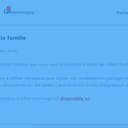
3
Part
Hommages
la famille
hers amis,
grande tristesse que nous vous annonçons le décès de Gilbert D
ns à utiliser cet espace pour laisser vos condoléances, partager
s des poèmes ou des textes. Cet endroit est un lieu d'expressio
lantation d’arbre hommage est
disponible ici
.