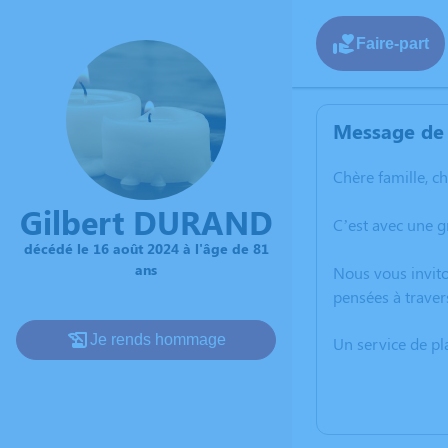
Faire-part
Message de 
Chère famille, c
Gilbert DURAND
C’est avec une 
décédé le 16 août 2024 à l'âge de 81
ans
Nous vous invito
pensées à traver
Je rends hommage
Un service de p