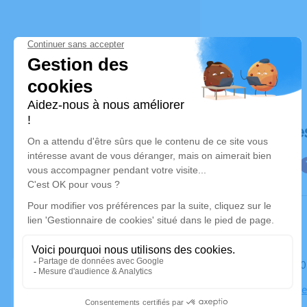
Déroulé de
Le mardi 2
Église Notr