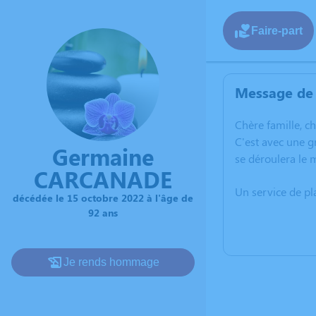
Faire-part
Message de 
C
hère famille, c
C'est avec une 
Germaine
se déroulera le 
CARCANADE
Un service de p
décédée le 15 octobre 2022 à l'âge de
92 ans
Je rends hommage