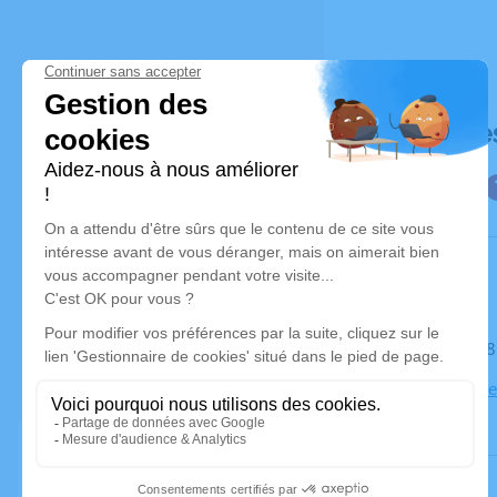
Déroulé de
Le mardi 1
Église Notr