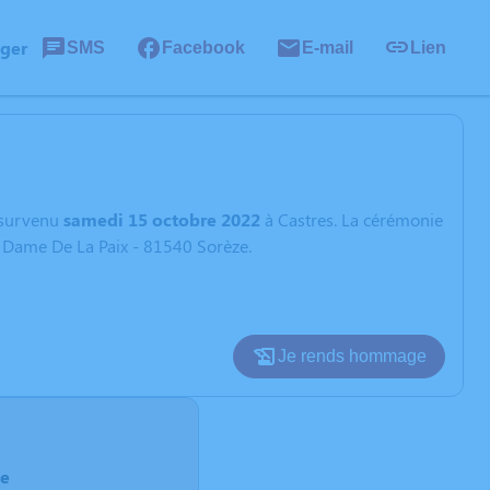
ager
SMS
Facebook
E-mail
Lien
survenu
samedi 15 octobre 2022
à Castres. La cérémonie
e Dame De La Paix - 81540 Sorèze.
Je rends hommage
ze