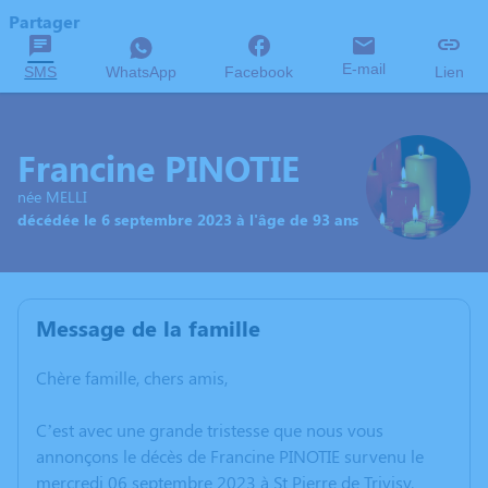
Partager
E-mail
SMS
WhatsApp
Facebook
Lien
Francine PINOTIE
née MELLI
décédée le 6 septembre 2023 à l'âge de 93 ans
Message de la famille
Chère famille, chers amis,
C’est avec une grande tristesse que nous vous
annonçons le décès de Francine PINOTIE survenu le
mercredi 06 septembre 2023 à St Pierre de Trivisy.