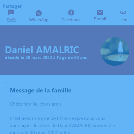
Partager
E-mail
SMS
WhatsApp
Facebook
Lien
Daniel AMALRIC
décédé le 30 mars 2022 à l'âge de 83 ans
Message de la famille
Chère famille, chers amis,
C’est avec une grande tristesse que nous vous
annonçons le décès de Daniel AMALRIC survenu le
mercredi 30 mars 2022 à Albi.