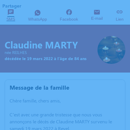
Partager
E-mail
SMS
WhatsApp
Facebook
Lien
Claudine MARTY
née REILHES
décédée le 19 mars 2022 à l'âge de 84 ans
Message de la famille
Chère famille, chers amis,
C’est avec une grande tristesse que nous vous
annonçons le décès de Claudine MARTY survenu le
samedi 19 mars 2022 à Revel.