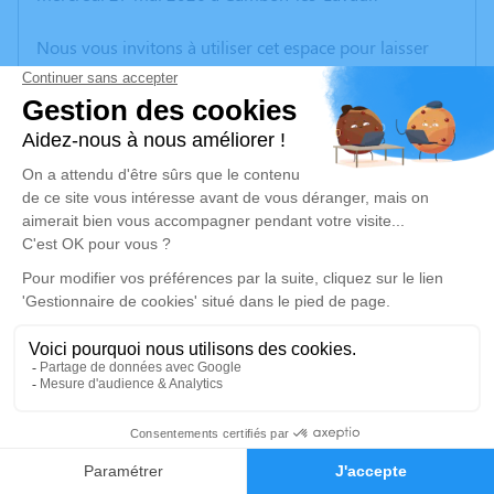
Nous vous invitons à utiliser cet espace pour laisser
vos condoléances, partager des photos souvenirs, une
anecdote ou exprimer vos pensées à travers des
poèmes ou des textes. Cet endroit est un lieu
d'expression dédié à honorer la mémoire d’Alain
BERNARDINI.
Un service de plantation d’arbre hommage est
disponible ici
.
Je rends hommage
Cérémonie civile
samedi 30 mai 2026 à 15h00
1
Crématorium du Lauragais de Villefranche-
de-Lauragais
Faire-part
Hommages
23-25 Chemin du Pastel