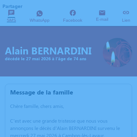
Partager
E-mail
SMS
WhatsApp
Facebook
Lien
Alain BERNARDINI
décédé le 27 mai 2026 à l'âge de 74 ans
Message de la famille
Chère famille, chers amis,
C’est avec une grande tristesse que nous vous
annonçons le décès d’Alain BERNARDINI survenu le
mercredi 27 mai 2026 à Cambon-lès-Lavaur.