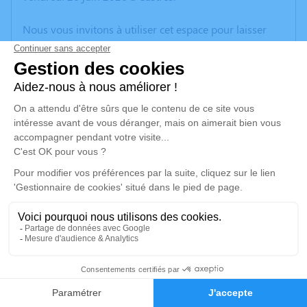
Nous vous invitons à utiliser cet espace pour laisser
vos condoléances, partager des photos souvenirs, une
anecdote ou exprimer vos pensées à travers des
poèmes ou des textes. Cet endroit est un lieu
d'expression dédié à honorer la mémoire d’Adrienne
CORNAC.
Un service de plantation d’arbre hommage est
disponible ici
.
Je rends hommage
Cérémonie religieuse
mardi 30 juin 2026 à 10h00
3
Église Notre Dame de la Paix de Sorèze
81540 Sorèze
Faire-part
Hommages