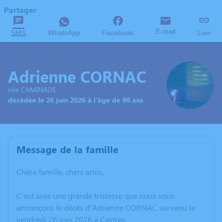
Partager
E-mail
SMS
WhatsApp
Facebook
Lien
Adrienne CORNAC
née CAMINADE
décédée le 26 juin 2026 à l'âge de 96 ans
Message de la famille
Chère famille, chers amis,
C’est avec une grande tristesse que nous vous
annonçons le décès d’Adrienne CORNAC survenu le
vendredi 26 juin 2026 à Castres.